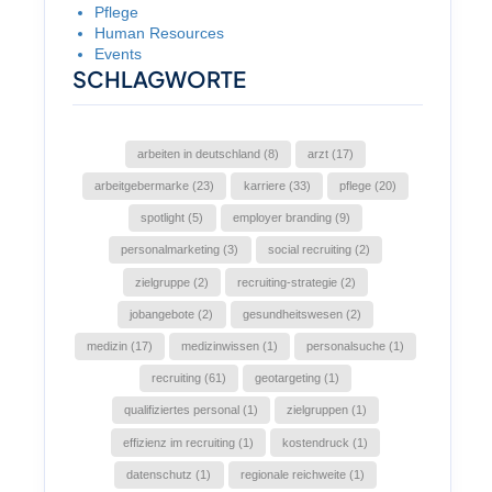
Pflege
Human Resources
Events
SCHLAGWORTE
arbeiten in deutschland (8)
arzt (17)
arbeitgebermarke (23)
karriere (33)
pflege (20)
spotlight (5)
employer branding (9)
personalmarketing (3)
social recruiting (2)
zielgruppe (2)
recruiting-strategie (2)
jobangebote (2)
gesundheitswesen (2)
medizin (17)
medizinwissen (1)
personalsuche (1)
recruiting (61)
geotargeting (1)
qualifiziertes personal (1)
zielgruppen (1)
effizienz im recruiting (1)
kostendruck (1)
datenschutz (1)
regionale reichweite (1)