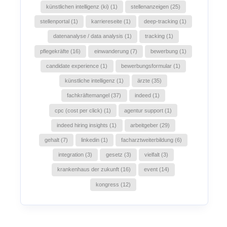
künstlichen intelligenz (ki) (1)
stellenanzeigen (25)
stellenportal (1)
karriereseite (1)
deep-tracking (1)
datenanalyse / data analysis (1)
tracking (1)
pflegekräfte (16)
einwanderung (7)
bewerbung (1)
candidate experience (1)
bewerbungsformular (1)
künstliche intelligenz (1)
ärzte (35)
fachkräftemangel (37)
indeed (1)
cpc (cost per click) (1)
agentur support (1)
indeed hiring insights (1)
arbeitgeber (29)
gehalt (7)
linkedin (1)
facharztweiterbildung (6)
integration (3)
gesetz (3)
vielfalt (3)
krankenhaus der zukunft (16)
event (14)
kongress (12)