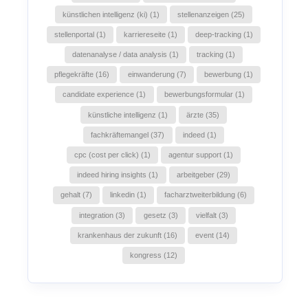
künstlichen intelligenz (ki) (1)
stellenanzeigen (25)
stellenportal (1)
karriereseite (1)
deep-tracking (1)
datenanalyse / data analysis (1)
tracking (1)
pflegekräfte (16)
einwanderung (7)
bewerbung (1)
candidate experience (1)
bewerbungsformular (1)
künstliche intelligenz (1)
ärzte (35)
fachkräftemangel (37)
indeed (1)
cpc (cost per click) (1)
agentur support (1)
indeed hiring insights (1)
arbeitgeber (29)
gehalt (7)
linkedin (1)
facharztweiterbildung (6)
integration (3)
gesetz (3)
vielfalt (3)
krankenhaus der zukunft (16)
event (14)
kongress (12)