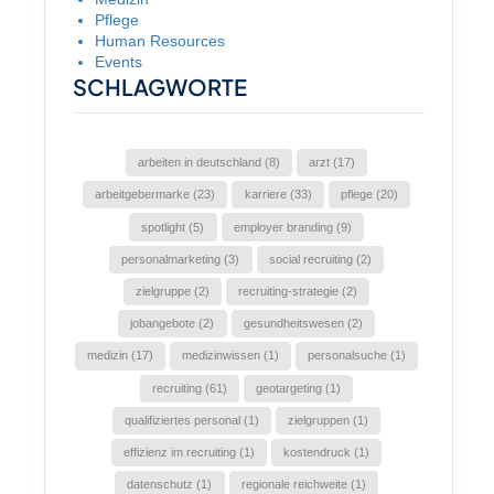
Pflege
Human Resources
Events
SCHLAGWORTE
arbeiten in deutschland (8)
arzt (17)
arbeitgebermarke (23)
karriere (33)
pflege (20)
spotlight (5)
employer branding (9)
personalmarketing (3)
social recruiting (2)
zielgruppe (2)
recruiting-strategie (2)
jobangebote (2)
gesundheitswesen (2)
medizin (17)
medizinwissen (1)
personalsuche (1)
recruiting (61)
geotargeting (1)
qualifiziertes personal (1)
zielgruppen (1)
effizienz im recruiting (1)
kostendruck (1)
datenschutz (1)
regionale reichweite (1)