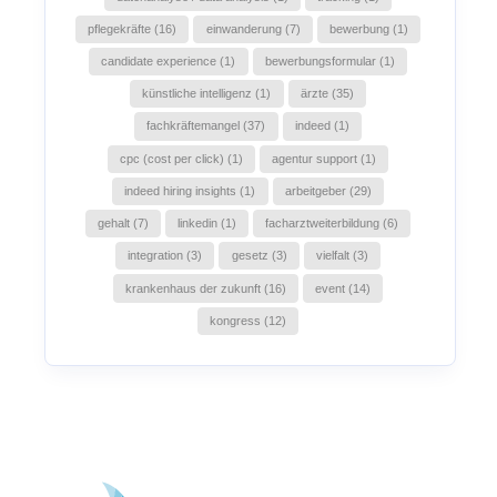
pflegekräfte (16)
einwanderung (7)
bewerbung (1)
candidate experience (1)
bewerbungsformular (1)
künstliche intelligenz (1)
ärzte (35)
fachkräftemangel (37)
indeed (1)
cpc (cost per click) (1)
agentur support (1)
indeed hiring insights (1)
arbeitgeber (29)
gehalt (7)
linkedin (1)
facharztweiterbildung (6)
integration (3)
gesetz (3)
vielfalt (3)
krankenhaus der zukunft (16)
event (14)
kongress (12)