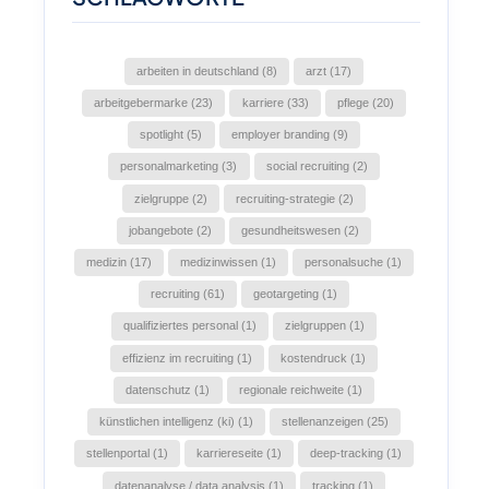
arbeiten in deutschland (8)
arzt (17)
arbeitgebermarke (23)
karriere (33)
pflege (20)
spotlight (5)
employer branding (9)
personalmarketing (3)
social recruiting (2)
zielgruppe (2)
recruiting-strategie (2)
jobangebote (2)
gesundheitswesen (2)
medizin (17)
medizinwissen (1)
personalsuche (1)
recruiting (61)
geotargeting (1)
qualifiziertes personal (1)
zielgruppen (1)
effizienz im recruiting (1)
kostendruck (1)
datenschutz (1)
regionale reichweite (1)
künstlichen intelligenz (ki) (1)
stellenanzeigen (25)
stellenportal (1)
karriereseite (1)
deep-tracking (1)
datenanalyse / data analysis (1)
tracking (1)