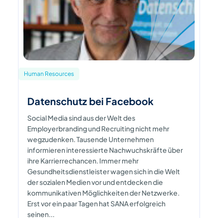
Human Resources
Datenschutz bei Facebook
Social Media sind aus der Welt des
Employerbranding und Recruiting nicht mehr
wegzudenken. Tausende Unternehmen
informieren interessierte Nachwuchskräfte über
ihre Karrierrechancen. Immer mehr
Gesundheitsdienstleister wagen sich in die Welt
der sozialen Medien vor und entdecken die
kommunikativen Möglichkeiten der Netzwerke.
Erst vor ein paar Tagen hat SANA erfolgreich
seinen...