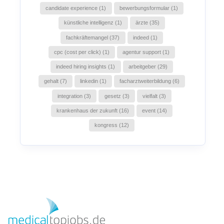
candidate experience (1)
bewerbungsformular (1)
künstliche intelligenz (1)
ärzte (35)
fachkräftemangel (37)
indeed (1)
cpc (cost per click) (1)
agentur support (1)
indeed hiring insights (1)
arbeitgeber (29)
gehalt (7)
linkedin (1)
facharztweiterbildung (6)
integration (3)
gesetz (3)
vielfalt (3)
krankenhaus der zukunft (16)
event (14)
kongress (12)