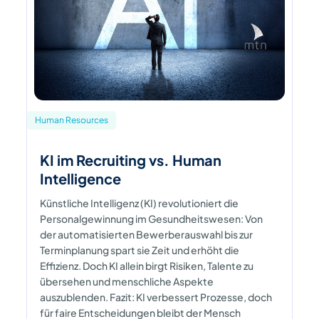
Human Resources
KI im Recruiting vs. Human
Intelligence
Künstliche Intelligenz (KI) revolutioniert die
Personalgewinnung im Gesundheitswesen: Von
der automatisierten Bewerberauswahl bis zur
Terminplanung spart sie Zeit und erhöht die
Effizienz. Doch KI allein birgt Risiken, Talente zu
übersehen und menschliche Aspekte
auszublenden. Fazit: KI verbessert Prozesse, doch
für faire Entscheidungen bleibt der Mensch