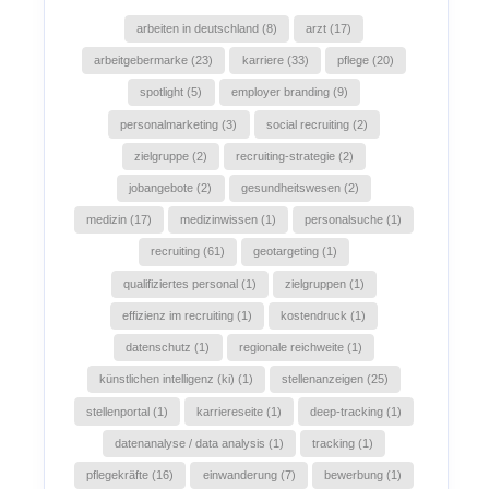
arbeiten in deutschland (8)
arzt (17)
arbeitgebermarke (23)
karriere (33)
pflege (20)
spotlight (5)
employer branding (9)
personalmarketing (3)
social recruiting (2)
zielgruppe (2)
recruiting-strategie (2)
jobangebote (2)
gesundheitswesen (2)
medizin (17)
medizinwissen (1)
personalsuche (1)
recruiting (61)
geotargeting (1)
qualifiziertes personal (1)
zielgruppen (1)
effizienz im recruiting (1)
kostendruck (1)
datenschutz (1)
regionale reichweite (1)
künstlichen intelligenz (ki) (1)
stellenanzeigen (25)
stellenportal (1)
karriereseite (1)
deep-tracking (1)
datenanalyse / data analysis (1)
tracking (1)
pflegekräfte (16)
einwanderung (7)
bewerbung (1)