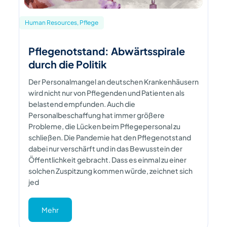
Human Resources, Pflege
Pflegenotstand: Abwärtsspirale
durch die Politik
Der Personalmangel an deutschen Krankenhäusern
wird nicht nur von Pflegenden und Patienten als
belastend empfunden. Auch die
Personalbeschaffung hat immer größere
Probleme, die Lücken beim Pflegepersonal zu
schließen. Die Pandemie hat den Pflegenotstand
dabei nur verschärft und in das Bewusstein der
Öffentlichkeit gebracht. Dass es einmal zu einer
solchen Zuspitzung kommen würde, zeichnet sich
jed
Mehr