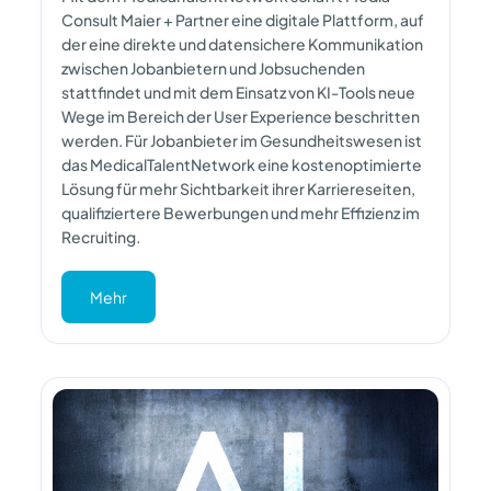
Consult Maier + Partner eine digitale Plattform, auf
der eine direkte und datensichere Kommunikation
zwischen Jobanbietern und Jobsuchenden
stattfindet und mit dem Einsatz von KI-Tools neue
Wege im Bereich der User Experience beschritten
werden. Für Jobanbieter im Gesundheitswesen ist
das MedicalTalentNetwork eine kostenoptimierte
Lösung für mehr Sichtbarkeit ihrer Karriereseiten,
qualifiziertere Bewerbungen und mehr Effizienz im
Recruiting.
Mehr