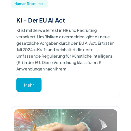
Human Resources
KI - Der EU AI Act
KI ist mittlerweile fest in HR und Recruiting
verankert. Um Risiken zu vermeiden, gibt es neue
gesetzliche Vorgaben durch den EU AI Act. Er trat im
Juli 2024 in Kraft und beinhaltet die erste
umfassende Regulierung für Künstliche Intelligenz
(KI) in der EU. Diese Verordnung klassifiziert KI-
Anwendungen nach ihrem
Mehr